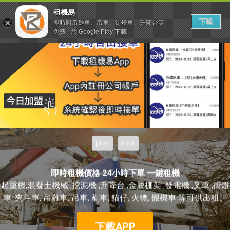
租機易
下載
即時叫吊雞車、吊車、街燈車、升降台等
免費 - 於 Google Play 下載
prev
next
即時租機價格 24小時下單 一鍵租機
起重機,混凝土機械 ,挖泥機 ,升降台 ,金屬棚架 ,發電機 ,叉車 ,街燈
車, 夾斗車, 吊雞車, 吊車, 剷車, 貓仔, 火轆, 搬機車 等可供出租。
下載APP