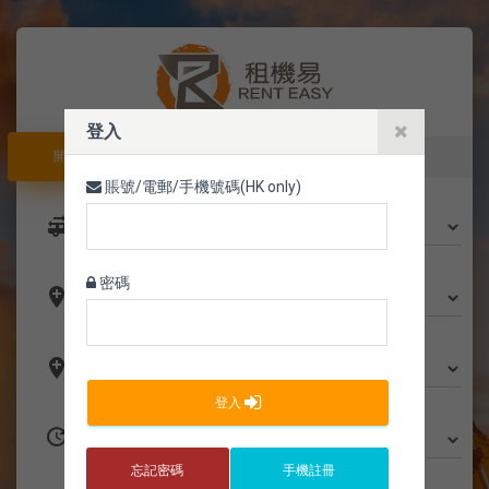
登入
開 ORDER
開 ORDER
聯絡資料
確認
賬號/電郵/手機號碼(HK only)
選擇機種
*
rv_hookup
開工地區
密碼
add_location
開工地區2
(required)
add_location
登入
工期
*
update
忘記密碼
手機註冊
開工日期
(今日)
*